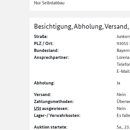
Nur Selbstabbau
Besichtigung, Abholung, Versand,
Straße:
Junkers
PLZ / Ort:
93055 
Bundesland:
Bayern
Ansprechpartner:
Lorena
Telefo
E-Mail
Abholung:
Ja
Versand:
Nein
Zahlungs­methoden:
Überw
USt
ausgewiesen:
Nein
Lager-/ Verwahrkosten:
Es fal
Auktion startete:
Sa., 23