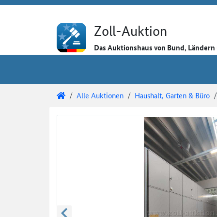
Direkt zum Inhalt
Direkt zu den Auktionsdetails
Direkt zur Gebotseingabe
Zoll-Auktion
Das Auktionshaus von Bund, Länder
Sie sind hier:
Zoll-Auktion
Alle Auktionen
Haushalt, Garten & Büro
Auktionsdetails
Auktionsüberblick