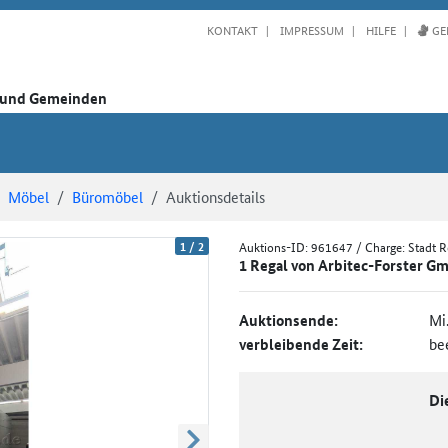
KONTAKT
IMPRESSUM
HILFE
GE
n und Gemeinden
Möbel
Büromöbel
Auktionsdetails
1
/
2
Auktions-ID:
961647
/ Charge: Stadt 
1 Regal von Arbitec-Forster Gm
Auktionsende:
Mi
verbleibende Zeit:
be
Di