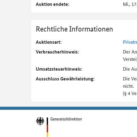
Auktion endete:
Mi., 17
Rechtliche Informationen
Auktionsart:
Privatr
Verbraucher­hinweis:
Der An
Verste
Umsatzsteuer­hinweis:
Die Auk
Ausschluss Gewährleistung:
Die Ve
nicht.
(§ 4 V