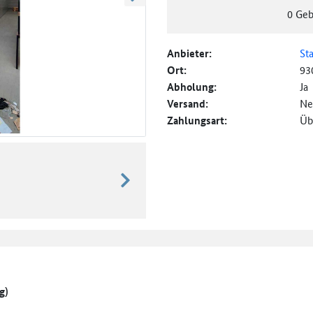
weiter blättern
0
Geb
Anbieter:
St
Ort:
93
Abholung:
Ja
Versand:
Ne
Zahlungsart:
Üb
weiter blättern
g)