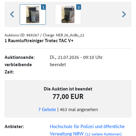
1
2
zurück blättern
weiter
Auktions-ID:
969267
/ Charge: HER.26_AnBu_22
1 Raumluftreiniger Trotec TAC V+
Auktionsende:
Di., 21.07.2026 - 09:10 Uhr
verbleibende
beendet
Zeit:
Die Auktion ist beendet
77,00 EUR
7
Gebote
|
463
mal angesehen
Anbieter:
Hochschule für Polizei und öffentliche
Verwaltung NRW
(12 weitere Auktionen)