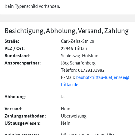
Kein Typenschild vorhanden.
Besichtigung, Abholung, Versand, Zahlung
Straße:
Carl-Zeiss-Str. 29
PLZ / Ort:
22946 Trittau
Bundesland:
Schleswig-Holstein
Ansprechpartner:
Jörg Scharfenberg
Telefon: 01729131982
E-Mail:
bauhof-
trittau-
luetjensee@
trittau.de
Abholung:
Ja
Versand:
Nein
Zahlungs­methoden:
Überweisung
USt
ausgewiesen:
Nein
Mi., 08.07.2026 - 10:06 Uhr