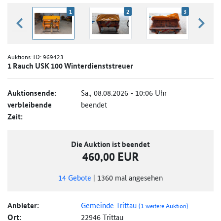
1
2
3
zurück blättern
weiter
Auktions-ID:
969423
1 Rauch USK 100 Winterdienststreuer
Auktionsende:
Sa., 08.08.2026 - 10:06 Uhr
verbleibende
beendet
Zeit:
Die Auktion ist beendet
460,00 EUR
14
Gebote
|
1360
mal angesehen
Anbieter:
Gemeinde Trittau
(1 weitere Auktion)
Ort:
22946 Trittau