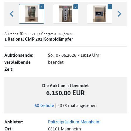
1
2
3
zurück blättern
weiter
Auktions-ID:
955219
/ Charge: 01-05/2026
1 Rational CMP 201 Kombidämpfer
Auktionsende:
So., 07.06.2026 - 18:19 Uhr
verbleibende
beendet
Zeit:
Die Auktion ist beendet
6.150,00 EUR
60
Gebote
|
4373
mal angesehen
Anbieter:
Polizeipräsidium Mannheim
Ort:
68161 Mannheim