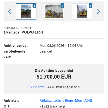
1
2
3
zurück blättern
weiter
Auktions-ID:
962538
1 Radlader VOLVO L90H
Auktionsende:
Mo., 08.06.2026 - 12:04 Uhr
verbleibende
beendet
Zeit:
Die Auktion ist beendet
51.700,00 EUR
32
Gebote
|
4426
mal angesehen
Anbieter:
Abfallwirtschaft Rems-Murr (AöR)
Ort:
71522 Backnang