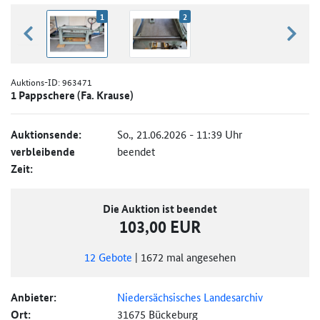
1
2
zurück blättern
weiter
Auktions-ID:
963471
1 Pappschere (Fa. Krause)
Auktionsende:
So., 21.06.2026 - 11:39 Uhr
verbleibende
beendet
Zeit:
Die Auktion ist beendet
103,00 EUR
12
Gebote
|
1672
mal angesehen
Anbieter:
Niedersächsisches Landesarchiv
Ort:
31675 Bückeburg