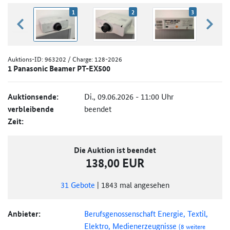
1
2
3
zurück blättern
weiter
Auktions-ID:
963202
/ Charge: 128-2026
1 Panasonic Beamer PT-EX500
Auktionsende:
Di., 09.06.2026 - 11:00 Uhr
verbleibende
beendet
Zeit:
Die Auktion ist beendet
138,00 EUR
31
Gebote
|
1843
mal angesehen
Anbieter:
Berufsgenossenschaft Energie, Textil,
Elektro, Medienerzeugnisse
(8 weitere