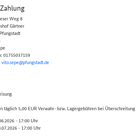
 Zahlung
ieser Weg 8
bshof Gärtner
Pfungstadt
n
epe
n: 01755037159
:
vito.sepe@
pfungstadt.de
eisung
len täglich 5,00 EUR Verwahr- bzw. Lagergebühren bei Überschreitung 
.06.2026 - 17:00 Uhr
0.07.2026 - 17:00 Uhr