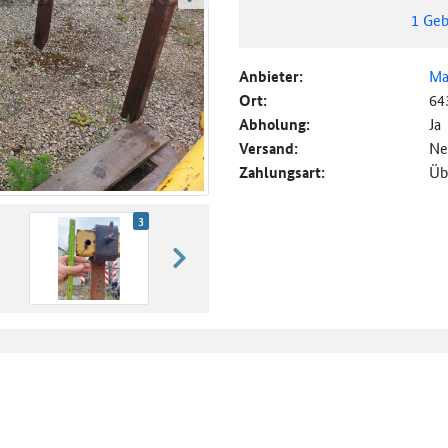
weiter blättern
1
Geb
Anbieter:
Ma
Ort:
64
Abholung:
Ja
Versand:
Ne
Zahlungsart:
Üb
3
weiter blättern