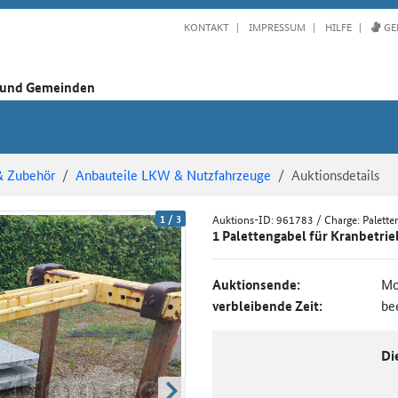
KONTAKT
IMPRESSUM
HILFE
GE
n und Gemeinden
& Zubehör
Anbauteile LKW & Nutzfahrzeuge
Auktionsdetails
1
/
3
Auktions-ID:
961783
/ Charge: Palette
1 Palettengabel für Kranbetrie
Auktionsende:
Mo
verbleibende Zeit:
be
Di