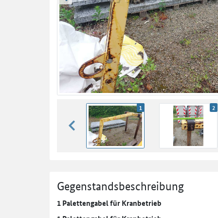
zurück blättern
1
2
zurück blättern
Gegenstandsbeschreibung
1 Palettengabel für Kranbetrieb