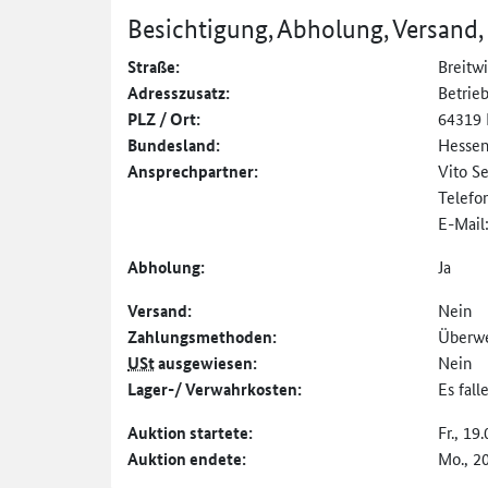
Besichtigung, Abholung, Versand,
Straße:
Breitw
Adresszusatz:
Betrie
PLZ / Ort:
64319 
Bundesland:
Hesse
Ansprechpartner:
Vito S
Telefo
E-Mail
Abholung:
Ja
Versand:
Nein
Zahlungs­methoden:
Überw
USt
ausgewiesen:
Nein
Lager-/ Verwahrkosten:
Es fal
Auktion startete:
Fr., 19
Auktion endete:
Mo., 2