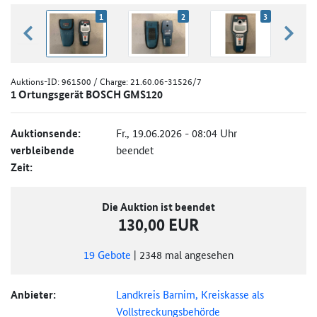
1
2
3
zurück blättern
weiter
Auktions-ID:
961500
/ Charge: 21.60.06-31526/7
1 Ortungsgerät BOSCH GMS120
Auktionsende:
Fr., 19.06.2026 - 08:04 Uhr
verbleibende
beendet
Zeit:
Die Auktion ist beendet
130,00 EUR
19
Gebote
|
2348
mal angesehen
Anbieter:
Landkreis Barnim, Kreiskasse als
Vollstreckungsbehörde