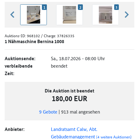
1
2
3
zurück blättern
weiter
Auktions-ID:
968102
/ Charge: 37826335
1 Nähmaschine Bernina 1008
Auktionsende:
Sa., 18.07.2026 - 08:00 Uhr
verbleibende
beendet
Zeit:
Die Auktion ist beendet
180,00 EUR
9
Gebote
|
913
mal angesehen
Anbieter:
Landratsamt Calw, Abt.
Gebäudemanagement
(4 weitere Auktionen)