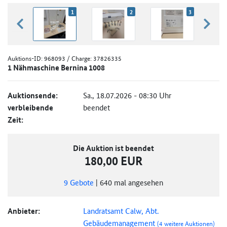
1
2
3
zurück blättern
weiter
Auktions-ID:
968093
/ Charge: 37826335
1 Nähmaschine Bernina 1008
Auktionsende:
Sa., 18.07.2026 - 08:30 Uhr
verbleibende
beendet
Zeit:
Die Auktion ist beendet
180,00 EUR
9
Gebote
|
640
mal angesehen
Anbieter:
Landratsamt Calw, Abt.
Gebäudemanagement
(4 weitere Auktionen)