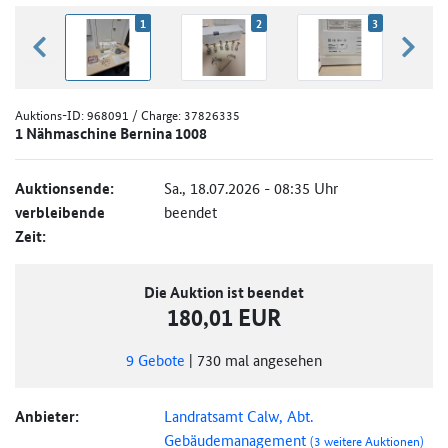
1
2
3
zurück blättern
weiter
Auktions-ID:
968091
/ Charge: 37826335
1 Nähmaschine Bernina 1008
Auktionsende:
Sa., 18.07.2026 - 08:35 Uhr
verbleibende
beendet
Zeit:
Die Auktion ist beendet
180,01 EUR
9
Gebote
|
730
mal angesehen
Anbieter:
Landratsamt Calw, Abt.
Gebäudemanagement
(3 weitere Auktionen)