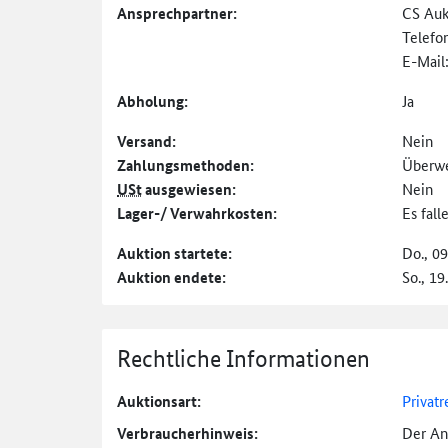
Ansprechpartner:
CS Auk
Telefo
E-Mail
Abholung:
Ja
Versand:
Nein
Zahlungs­methoden:
Überw
USt
ausgewiesen:
Nein
Lager-/ Verwahrkosten:
Es fal
Auktion startete:
Do., 0
Auktion endete:
So., 19
Rechtliche Informationen
Auktionsart:
Privatr
Verbraucher­hinweis:
Der An