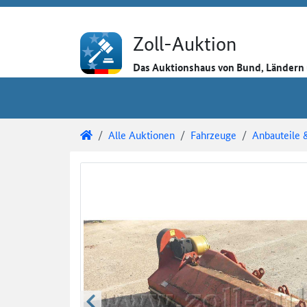
Direkt zum Inhalt
Direkt zu den Auktionsdetails
Direkt zur Gebotseingabe
Zoll-Auktion
Das Auktionshaus von Bund, Länder
Sie sind hier:
Zoll-Auktion
Alle Auktionen
Fahrzeuge
Anbauteile 
Auktionsdetails
Auktionsüberblick