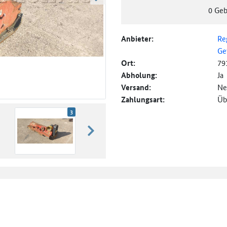
weiter blättern
0
Geb
Anbieter:
Re
Ge
Ort:
79
Abholung:
Ja
Versand:
Ne
Zahlungsart:
Üb
3
weiter blättern