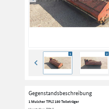
zurück blättern
1
2
zurück blättern
Gegenstandsbeschreibung
1 Mulcher TPLI 180 Teileträger