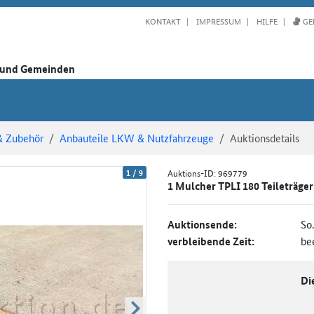
KONTAKT
IMPRESSUM
HILFE
GE
n und Gemeinden
& Zubehör
Anbauteile LKW & Nutzfahrzeuge
Auktionsdetails
1
/
9
Auktions-ID:
969779
1 Mulcher TPLI 180 Teileträger
Auktionsende:
So
verbleibende Zeit:
be
Di