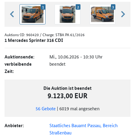
1
2
3
zurück blättern
weiter
Auktions-ID:
960420
/ Charge: STBA PA 61/2026
1 Mercedes Sprinter 316 CDI
Auktionsende:
Mi., 10.06.2026 - 10:30 Uhr
verbleibende
beendet
Zeit:
Die Auktion ist beendet
9.123,00 EUR
56
Gebote
|
6019
mal angesehen
Anbieter:
Staatliches Bauamt Passau, Bereich
Straßenbau