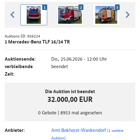
1
2
3
zurück blättern
weiter
Auktions-ID:
956224
1 Mercedes-Benz TLF 16/24 TR
Auktionsende:
Do., 25.06.2026 - 12:00 Uhr
verbleibende
beendet
Zeit:
Die Auktion ist beendet
32.000,00 EUR
0
Gebote
|
8953
mal angesehen
Anbieter:
Amt Bokhorst-Wankendorf
(1 weitere
Auktion)