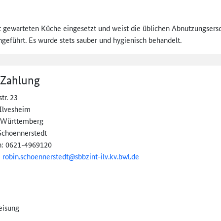
ut gewarteten Küche eingesetzt und weist die üblichen Abnutzungsersc
eführt. Es wurde stets sauber und hygienisch behandelt.
 Zahlung
tr. 23
Ilvesheim
-Württemberg
Schoennerstedt
n: 0621-4969120
:
robin.schoennerstedt@
sbbzint-
ilv.kv.bwl.de
eisung