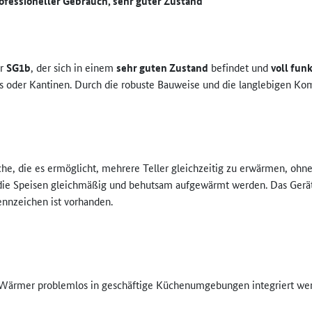
fessioneller Gebrauch, sehr guter Zustand
er
SG1b
, der sich in einem
sehr guten Zustand
befindet und
voll fun
els oder Kantinen. Durch die robuste Bauweise und die langlebigen Ko
, die es ermöglicht, mehrere Teller gleichzeitig zu erwärmen, ohne 
s die Speisen gleichmäßig und behutsam aufgewärmt werden. Das Gerät i
nnzeichen ist vorhanden.
Wärmer problemlos in geschäftige Küchenumgebungen integriert we