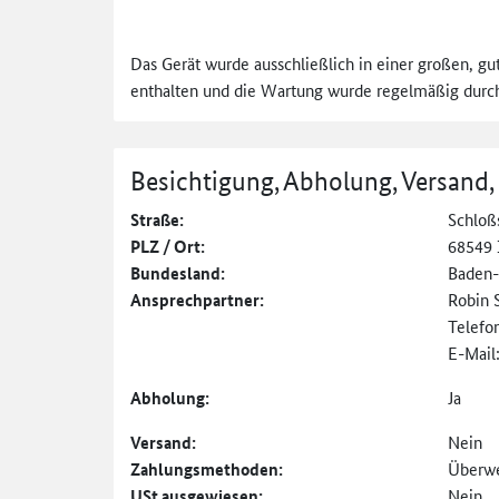
Das Gerät wurde ausschließlich in einer großen, g
enthalten und die Wartung wurde regelmäßig durchg
Besichtigung, Abholung, Versand,
Straße:
Schloßs
PLZ / Ort:
68549 
Bundesland:
Baden
Ansprechpartner:
Robin 
Telefo
E-Mail
Abholung:
Ja
Versand:
Nein
Zahlungs­methoden:
Überw
USt
ausgewiesen:
Nein