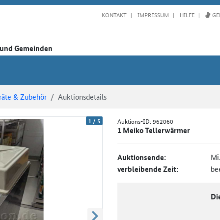
KONTAKT
IMPRESSUM
HILFE
GE
n und Gemeinden
räte & Zubehör
Auktionsdetails
1
/
5
Auktions-ID:
962060
1 Meiko Tellerwärmer
Auktionsende:
Mi
verbleibende Zeit:
be
Di