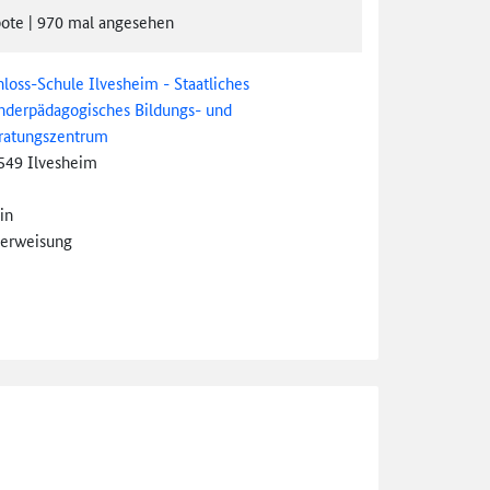
ote
|
970
mal angesehen
hloss-Schule Ilvesheim - Staatliches
nderpädagogisches Bildungs- und
ratungszentrum
549 Ilvesheim
in
erweisung