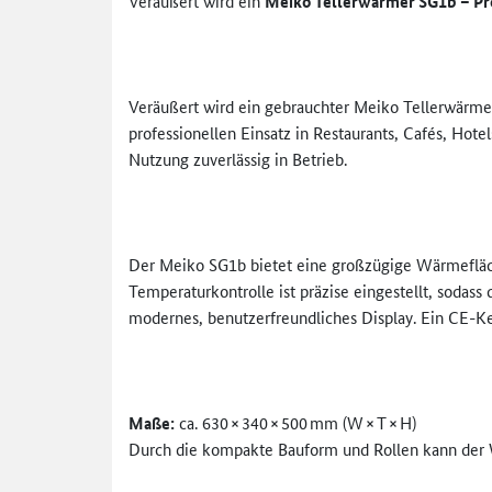
Veräußert wird ein
Meiko Tellerwärmer SG1b – Pro
Veräußert wird ein gebrauchter Meiko Tellerwärm
professionellen Einsatz in Restaurants, Cafés, Hot
Nutzung zuverlässig in Betrieb.
Der Meiko SG1b bietet eine großzügige Wärmefläche
Temperaturkontrolle ist präzise eingestellt, sodas
modernes, benutzerfreundliches Display. Ein CE-Ke
Maße:
ca. 630 × 340 × 500 mm (W × T × H)
Durch die kompakte Bauform und Rollen kann der 