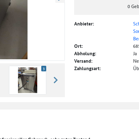
weiter blättern
0
Geb
Anbieter:
Sc
So
Be
Ort:
68
Abholung:
Ja
Versand:
Ne
Zahlungsart:
Üb
3
weiter blättern