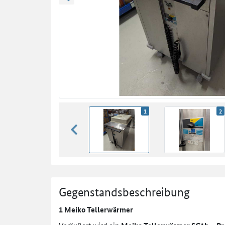
zurück blättern
1
2
zurück blättern
Gegenstandsbeschreibung
1 Meiko Tellerwärmer