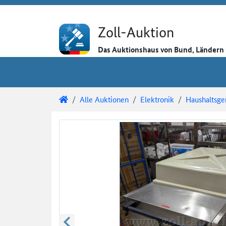
Direkt zum Inhalt
Direkt zu den Auktionsdetails
Direkt zur Gebotseingabe
Zoll-Auktion
Das Auktionshaus von Bund, Länder
Sie sind hier:
Zoll-Auktion
Alle Auktionen
Elektronik
Haushaltsge
Auktionsdetails
Auktionsüberblick