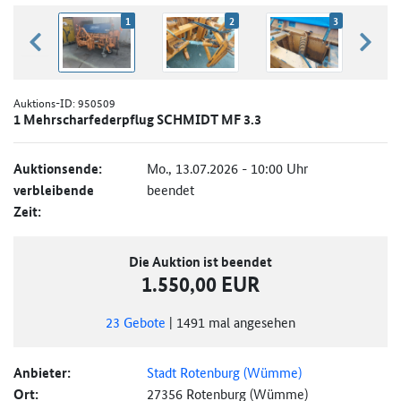
1
2
3
zurück blättern
weiter
Auktions-ID:
950509
1 Mehrscharfederpflug SCHMIDT MF 3.3
Auktionsende:
Mo., 13.07.2026 - 10:00 Uhr
verbleibende
beendet
Zeit:
Die Auktion ist beendet
1.550,00 EUR
23
Gebote
|
1491
mal angesehen
Anbieter:
Stadt Rotenburg (Wümme)
Ort:
27356 Rotenburg (Wümme)