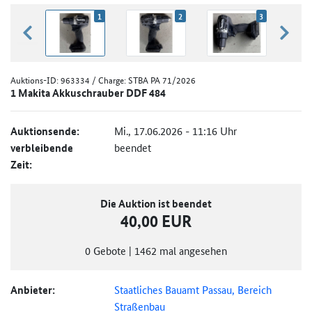
1
2
3
zurück blättern
weiter
Auktions-ID:
963334
/ Charge: STBA PA 71/2026
1 Makita Akkuschrauber DDF 484
Auktionsende:
Mi., 17.06.2026 - 11:16 Uhr
verbleibende
beendet
Zeit:
Die Auktion ist beendet
40,00 EUR
0
Gebote
|
1462
mal angesehen
Anbieter:
Staatliches Bauamt Passau, Bereich
Straßenbau