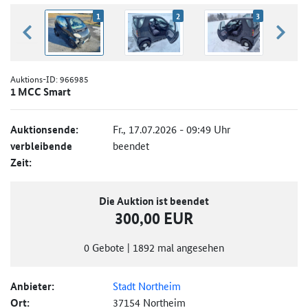
1
2
3
zurück blättern
weiter
Auktions-ID:
966985
1 MCC Smart
Auktionsende:
Fr., 17.07.2026 - 09:49 Uhr
verbleibende
beendet
Zeit:
Die Auktion ist beendet
300,00 EUR
0
Gebote
|
1892
mal angesehen
Anbieter:
Stadt Northeim
Ort:
37154 Northeim