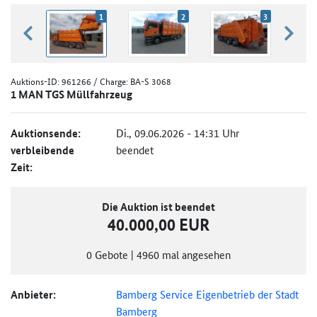
1
2
3
zurück blättern
weiter
Auktions-ID:
961266
/ Charge: BA-S 3068
1 MAN TGS Müllfahrzeug
Auktionsende:
Di., 09.06.2026 - 14:31 Uhr
verbleibende
beendet
Zeit:
Die Auktion ist beendet
40.000,00 EUR
0
Gebote
|
4960
mal angesehen
Anbieter:
Bamberg Service Eigenbetrieb der Stadt
Bamberg