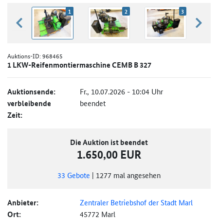
1
2
3
zurück blättern
weiter
Auktions-ID:
968465
1 LKW-Reifenmontiermaschine CEMB B 327
Auktionsende:
Fr., 10.07.2026 - 10:04 Uhr
verbleibende
beendet
Zeit:
Die Auktion ist beendet
1.650,00 EUR
33
Gebote
|
1277
mal angesehen
Anbieter:
Zentraler Betriebshof der Stadt Marl
Ort:
45772 Marl