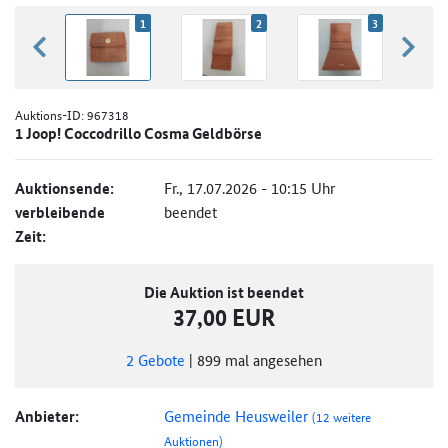
1
2
3
zurück blättern
weiter
Auktions-ID:
967318
1 Joop! Coccodrillo Cosma Geldbörse
Auktionsende:
Fr., 17.07.2026 - 10:15 Uhr
verbleibende
beendet
Zeit:
Die Auktion ist beendet
37,00 EUR
2
Gebote
|
899
mal angesehen
Anbieter:
Gemeinde Heusweiler
(12 weitere
Auktionen)