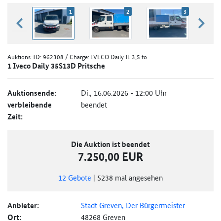
1
2
3
zurück blättern
weiter
Auktions-ID:
962308
/ Charge: IVECO Daily II 3,5 to
1 Iveco Daily 35S13D Pritsche
Auktionsende:
Di., 16.06.2026 - 12:00 Uhr
verbleibende
beendet
Zeit:
Die Auktion ist beendet
7.250,00 EUR
12
Gebote
|
5238
mal angesehen
Anbieter:
Stadt Greven, Der Bürgermeister
Ort:
48268 Greven