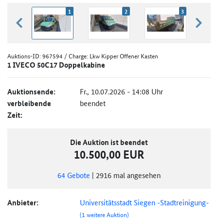
1
2
3
zurück blättern
weiter
Auktions-ID:
967594
/ Charge: Lkw Kipper Offener Kasten
1 IVECO 50C17 Doppelkabine
Auktionsende:
Fr., 10.07.2026 - 14:08 Uhr
verbleibende
beendet
Zeit:
Die Auktion ist beendet
10.500,00 EUR
64
Gebote
|
2916
mal angesehen
Anbieter:
Universitätsstadt Siegen -Stadtreinigung-
(1 weitere Auktion)