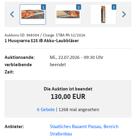
1
2
3
zurück blättern
weiter
Auktions-ID:
968304
/ Charge: STBA PA 52/2026
1 Husqvarna 525 iB Akku-Laubbläser
Auktionsende:
Mi., 22.07.2026 - 09:30 Uhr
verbleibende
beendet
Zeit:
Die Auktion ist beendet
130,00 EUR
6
Gebote
|
1268
mal angesehen
Anbieter:
Staatliches Bauamt Passau, Bereich
Straßenbau