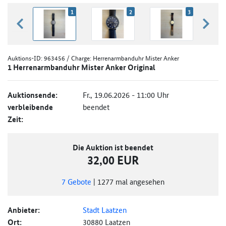
1
2
3
zurück blättern
weiter
Auktions-ID:
963456
/ Charge: Herrenarmbanduhr Mister Anker
1 Herrenarmbanduhr Mister Anker Original
Auktionsende:
Fr., 19.06.2026 - 11:00 Uhr
verbleibende
beendet
Zeit:
Die Auktion ist beendet
32,00 EUR
7
Gebote
|
1277
mal angesehen
Anbieter:
Stadt Laatzen
Ort:
30880 Laatzen