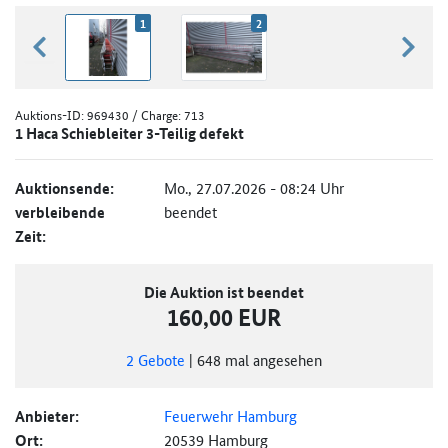
1
2
zurück blättern
weiter
Auktions-ID:
969430
/ Charge: 713
1 Haca Schiebleiter 3-Teilig defekt
Auktionsende:
Mo., 27.07.2026 - 08:24 Uhr
verbleibende
beendet
Zeit:
Die Auktion ist beendet
160,00 EUR
2
Gebote
|
648
mal angesehen
Anbieter:
Feuerwehr Hamburg
Ort:
20539 Hamburg