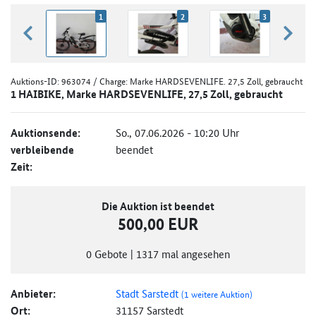
1
2
3
zurück blättern
weiter
Auktions-ID:
963074
/ Charge: Marke HARDSEVENLIFE. 27,5 Zoll, gebraucht
1 HAIBIKE, Marke HARDSEVENLIFE, 27,5 Zoll, gebraucht
Auktionsende:
So., 07.06.2026 - 10:20 Uhr
verbleibende
beendet
Zeit:
Die Auktion ist beendet
500,00 EUR
0
Gebote
|
1317
mal angesehen
Anbieter:
Stadt Sarstedt
(1 weitere Auktion)
Ort:
31157 Sarstedt