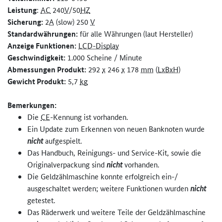
Leistung
:
AC
240
V
/50
HZ
Sicherung:
2
A
(
slow
) 250
V
Standardwährungen:
für alle Währungen (laut Hersteller)
Anzeige Funktionen:
LCD-Display
Geschwindigkeit:
1.000 Scheine / Minute
Abmessungen Produkt:
292
x
246
x
178
mm
(
LxBxH
)
Gewicht Produkt:
5,7
kg
Bemerkungen:
Die
CE
-Kennung ist vorhanden.
Ein Update zum Erkennen von neuen Banknoten wurde
nicht
aufgespielt.
Das Handbuch, Reinigungs- und Service-Kit, sowie die
Originalverpackung sind
nicht
vorhanden.
Die Geldzählmaschine konnte erfolgreich ein-/
ausgeschaltet werden; weitere Funktionen wurden
nicht
getestet.
Das Räderwerk und weitere Teile der Geldzählmaschine