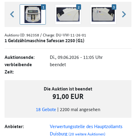
1
2
3
zurück blättern
weiter
Auktions-ID:
962358
/ Charge: DU-VW-11-26-01
1 Geldzählmaschine Safescan 2250 (G1)
Auktionsende:
Di., 09.06.2026 - 11:05 Uhr
verbleibende
beendet
Zeit:
Die Auktion ist beendet
91,00 EUR
18
Gebote
|
2200
mal angesehen
Anbieter:
Verwertungsstelle des Hauptzollamts
Duisburg
(20 weitere Auktionen)