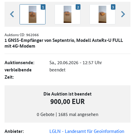
1
2
3
zurück blättern
weiter
Auktions-ID:
962066
1 GNSS-Empfänger von Septentrio, Modell AsteRx-U FULL
mit 4G-Modem
Auktionsende:
Sa., 20.06.2026 - 12:57 Uhr
verbleibende
beendet
Zeit:
Die Auktion ist beendet
900,00 EUR
0
Gebote
|
1685
mal angesehen
Anbieter:
LGLN - Landesamt für Geoinformation