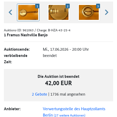
1
2
3
zurück blättern
weiter
Auktions-ID:
961063
/ Charge: B-HZA-43-25-4
1 Framus Nashville Banjo
Auktionsende:
Mi., 17.06.2026 - 20:00 Uhr
verbleibende
beendet
Zeit:
Die Auktion ist beendet
42,00 EUR
2
Gebote
|
1736
mal angesehen
Anbieter:
Verwertungsstelle des Hauptzollamts
Berlin
(27 weitere Auktionen)