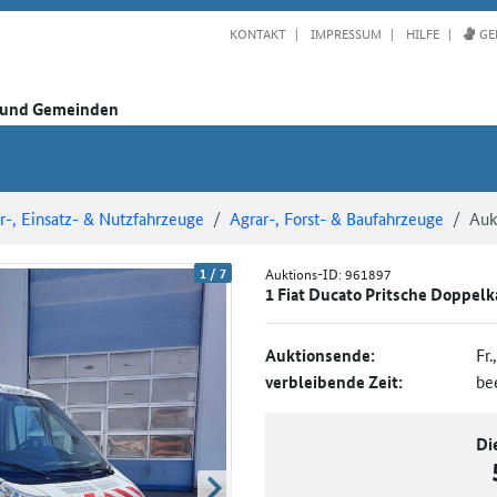
KONTAKT
IMPRESSUM
HILFE
GE
n und Gemeinden
-, Einsatz- & Nutzfahrzeuge
Agrar-, Forst- & Baufahrzeuge
Auk
1
/
7
Auktions-ID:
961897
1 Fiat Ducato Pritsche Doppel
Auktionsende:
Fr.
verbleibende Zeit:
be
Di