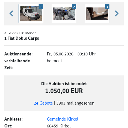
1
2
3
zurück blättern
weiter
Auktions-ID:
960511
1 Fiat Doblo Cargo
Auktionsende:
Fr., 05.06.2026 - 09:10 Uhr
verbleibende
beendet
Zeit:
Die Auktion ist beendet
1.050,00 EUR
24
Gebote
|
3903
mal angesehen
Anbieter:
Gemeinde Kirkel
Ort:
66459 Kirkel