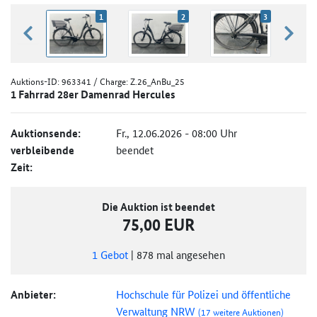
1
2
3
zurück blättern
weiter
Auktions-ID:
963341
/ Charge: Z.26_AnBu_25
1 Fahrrad 28er Damenrad Hercules
Auktionsende:
Fr., 12.06.2026 - 08:00 Uhr
verbleibende
beendet
Zeit:
Die Auktion ist beendet
75,00 EUR
1
Gebot
|
878
mal angesehen
Anbieter:
Hochschule für Polizei und öffentliche
Verwaltung NRW
(17 weitere Auktionen)