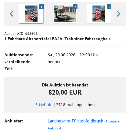
1
2
3
zurück blättern
weiter
Auktions-ID:
958805
1 Fahrbare Absperrtafel FA2A, Trebbiner Fahrzeugbau
Auktionsende:
Sa., 20.06.2026 - 12:00 Uhr
verbleibende
beendet
Zeit:
Die Auktion ist beendet
820,00 EUR
3
Gebote
|
2718
mal angesehen
Anbieter:
Landratsamt Fürstenfeldbruck
(1 weitere
Auktion)