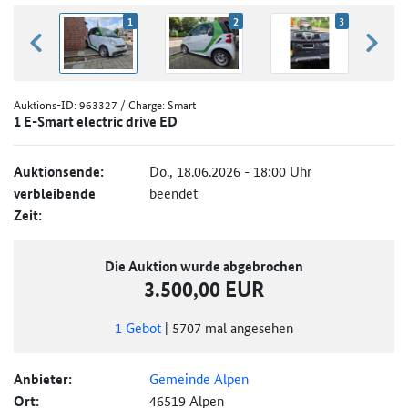
1
2
3
zurück blättern
weiter
Auktions-ID:
963327
/ Charge: Smart
1 E-Smart electric drive ED
Auktionsende:
Do., 18.06.2026 - 18:00 Uhr
verbleibende
beendet
Zeit:
Die Auktion wurde abgebrochen
3.500,00 EUR
1
Gebot
|
5707
mal angesehen
Anbieter:
Gemeinde Alpen
Ort:
46519 Alpen