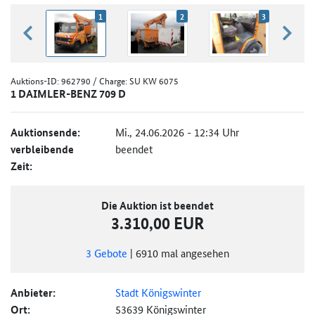
1
2
3
zurück blättern
weiter
Auktions-ID:
962790
/ Charge: SU KW 6075
1 DAIMLER-BENZ 709 D
Auktionsende:
Mi., 24.06.2026 - 12:34 Uhr
verbleibende
beendet
Zeit:
Die Auktion ist beendet
3.310,00 EUR
3
Gebote
|
6910
mal angesehen
Anbieter:
Stadt Königswinter
Ort:
53639 Königswinter