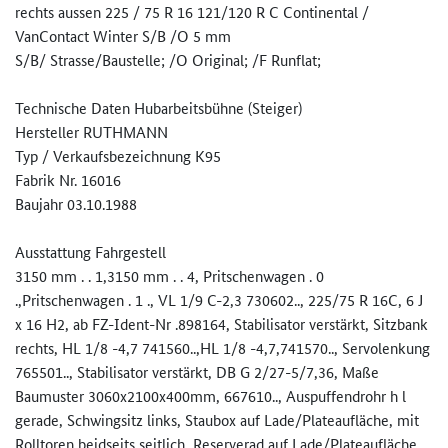
rechts aussen 225 / 75 R 16 121/120 R C Continental /
VanContact Winter S/B /O 5 mm
S/B/ Strasse/Baustelle; /O Original; /F Runflat;
Technische Daten Hubarbeitsbühne (Steiger)
Hersteller RUTHMANN
Typ / Verkaufsbezeichnung K95
Fabrik Nr. 16016
Baujahr 03.10.1988
Ausstattung Fahrgestell
3150 mm . . 1,3150 mm . . 4, Pritschenwagen . 0
.,Pritschenwagen . 1 ., VL 1/9 C-2,3 730602.., 225/75 R 16C, 6 J
x 16 H2, ab FZ-Ident-Nr .898164, Stabilisator verstärkt, Sitzbank
rechts, HL 1/8 -4,7 741560..,HL 1/8 -4,7,741570.., Servolenkung
765501.., Stabilisator verstärkt, DB G 2/27-5/7,36, Maße
Baumuster 3060x2100x400mm, 667610.., Auspuffendrohr h l
gerade, Schwingsitz links, Staubox auf Lade/Plateaufläche, mit
Rolltoren beidseits seitlich, Reserverad auf Lade/Plateaufläche.