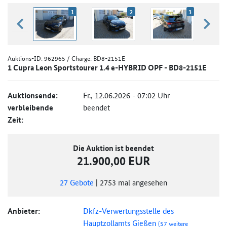
1
2
3
zurück blättern
weiter
Auktions-ID:
962965
/ Charge: BD8-2151E
1 Cupra Leon Sportstourer 1.4 e-HYBRID OPF - BD8-2151E
Auktionsende:
Fr., 12.06.2026 - 07:02 Uhr
verbleibende
beendet
Zeit:
Die Auktion ist beendet
21.900,00 EUR
27
Gebote
|
2753
mal angesehen
Anbieter:
Dkfz-Verwertungsstelle des
Hauptzollamts Gießen
(57 weitere