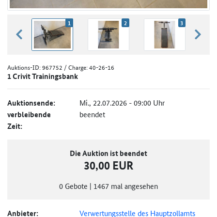
1
2
3
zurück blättern
weiter
Auktions-ID:
967752
/ Charge: 40-26-16
1 Crivit Trainingsbank
Auktionsende:
Mi., 22.07.2026 - 09:00 Uhr
verbleibende
beendet
Zeit:
Die Auktion ist beendet
30,00 EUR
0
Gebote
|
1467
mal angesehen
Anbieter:
Verwertungsstelle des Hauptzollamts