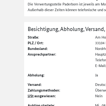
Die Verwertungsstelle Paderborn ist jeweils am Mon
Außerhalb dieser Zeiten können telefonische und sc
Besichtigung, Abholung, Versand,
Straße:
Am Ho
PLZ / Ort:
33104 
Bundesland:
Nordrh
Ansprechpartner:
Hauptz
Telefo
E-Mail
Abholung:
Ja
Versand:
Deutsc
Zahlungs­methoden:
Überw
USt
ausgewiesen:
Nein
Auktion startete:
Mi., 08