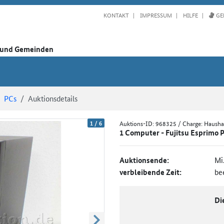
KONTAKT
IMPRESSUM
HILFE
GE
n und Gemeinden
PCs
Auktionsdetails
1
/
6
Auktions-ID:
968325
/ Charge: Haush
1 Computer - Fujitsu Esprimo
Auktionsende:
Mi
verbleibende Zeit:
be
Di