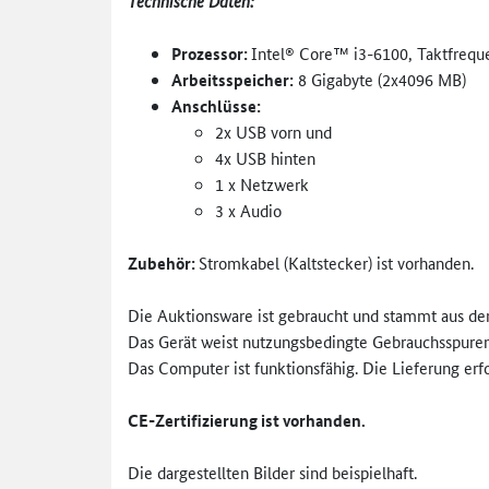
Technische Daten:
Prozessor:
Intel® Core™ i3-6100, Taktfrequ
Arbeitsspeicher:
8 Gigabyte (2x4096 MB)
Anschlüsse:
2x USB vorn und
4x USB hinten
1 x Netzwerk
3 x Audio
Zubehör:
Stromkabel (Kaltstecker) ist vorhanden.
Die Auktionsware ist gebraucht und stammt aus d
Das Gerät weist nutzungsbedingte Gebrauchsspuren
Das Computer ist funktionsfähig. Die Lieferung erf
CE-Zertifizierung ist vorhanden.
Die dargestellten Bilder sind beispielhaft.