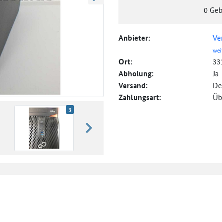
weiter blättern
0
Geb
Anbieter:
Ve
wei
Ort:
33
Abholung:
Ja
Versand:
De
Zahlungsart:
Üb
3
weiter blättern