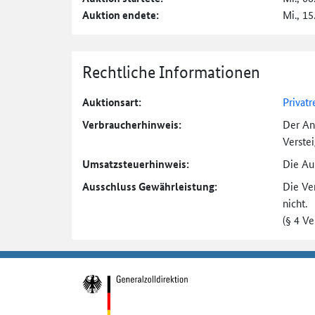
Auktion endete:
Mi., 15
Rechtliche Informationen
Auktionsart:
Privatr
Verbraucher­hinweis:
Der An
Verste
Umsatzsteuer­hinweis:
Die Auk
Ausschluss Gewährleistung:
Die Ve
nicht.
(§ 4 V