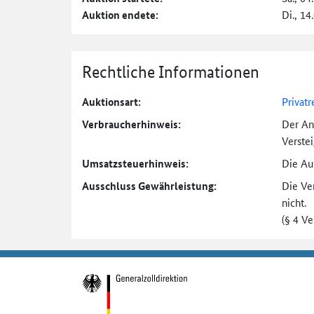
Auktion endete:
Di., 14
Rechtliche Informationen
Auktionsart:
Privatr
Verbraucher­hinweis:
Der An
Verste
Umsatzsteuer­hinweis:
Die Auk
Ausschluss Gewährleistung:
Die Ve
nicht.
(§ 4 V