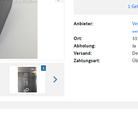
weiter blättern
1
Ge
Anbieter:
Ve
wei
Ort:
33
Abholung:
Ja
Versand:
De
Zahlungsart:
Üb
3
weiter blättern