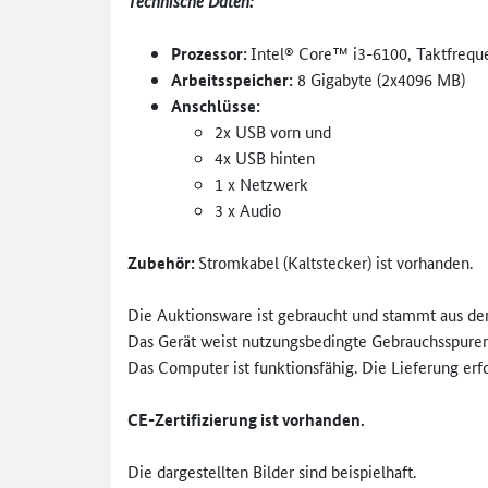
Technische Daten:
Prozessor:
Intel® Core™ i3-6100, Taktfrequ
Arbeitsspeicher:
8 Gigabyte (2x4096 MB)
Anschlüsse:
2x USB vorn und
4x USB hinten
1 x Netzwerk
3 x Audio
Zubehör:
Stromkabel (Kaltstecker) ist vorhanden.
Die Auktionsware ist gebraucht und stammt aus d
Das Gerät weist nutzungsbedingte Gebrauchsspuren
Das Computer ist funktionsfähig. Die Lieferung erf
CE-Zertifizierung ist vorhanden.
Die dargestellten Bilder sind beispielhaft.