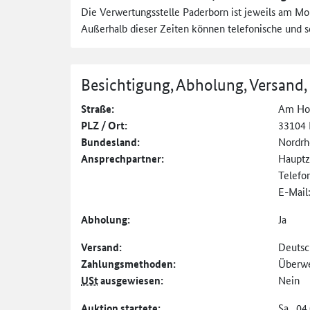
Die Verwertungsstelle Paderborn ist jeweils am Mon
Außerhalb dieser Zeiten können telefonische und sc
Besichtigung, Abholung, Versand,
Straße:
Am Ho
PLZ / Ort:
33104 
Bundesland:
Nordrh
Ansprechpartner:
Hauptz
Telefo
E-Mail
Abholung:
Ja
Versand:
Deutsc
Zahlungs­methoden:
Überw
USt
ausgewiesen:
Nein
Auktion startete:
Sa., 04