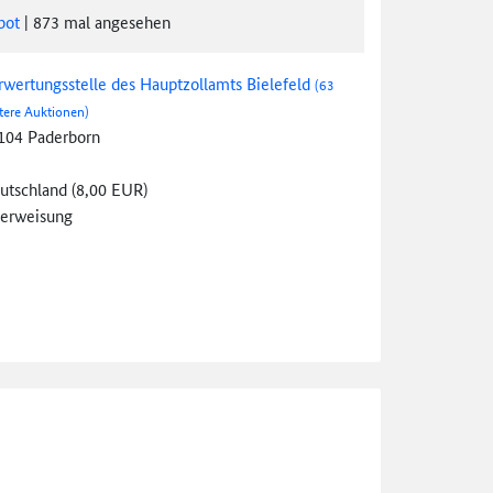
bot
|
873
mal angesehen
rwertungsstelle des Hauptzollamts Bielefeld
(63
tere Auktionen)
104 Paderborn
utschland (8,00 EUR)
erweisung