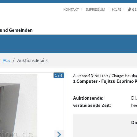
KONTAKT
IMPRESSUM
HILFE
GE
n und Gemeinden
PCs
Auktionsdetails
1
/
6
Auktions-ID:
967139
/ Charge: Haush
1 Computer - Fujitsu Esprimo
Auktionsende:
Di
verbleibende Zeit:
be
Di