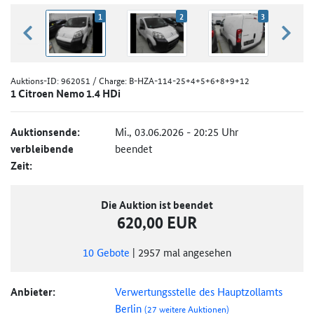
1
2
3
zurück blättern
weiter
Auktions-ID:
962051
/ Charge: B-HZA-114-25+4+5+6+8+9+12
1 Citroen Nemo 1.4 HDi
Auktionsende:
Mi., 03.06.2026 - 20:25 Uhr
verbleibende
beendet
Zeit:
Die Auktion ist beendet
620,00 EUR
10
Gebote
|
2957
mal angesehen
Anbieter:
Verwertungsstelle des Hauptzollamts
Berlin
(27 weitere Auktionen)