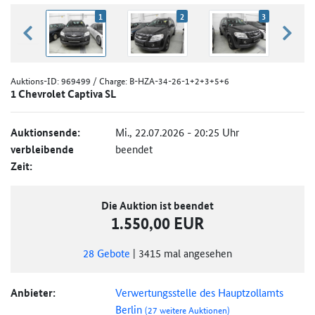
1
2
3
zurück blättern
weiter
Auktions-ID:
969499
/ Charge: B-HZA-34-26-1+2+3+5+6
1 Chevrolet Captiva SL
Auktionsende:
Mi., 22.07.2026 - 20:25 Uhr
verbleibende
beendet
Zeit:
Die Auktion ist beendet
1.550,00 EUR
28
Gebote
|
3415
mal angesehen
Anbieter:
Verwertungsstelle des Hauptzollamts
Berlin
(27 weitere Auktionen)