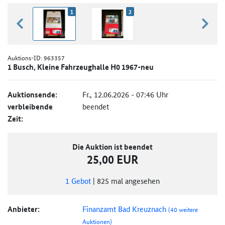
1
2
zurück blättern
weiter
Auktions-ID:
963357
1 Busch, Kleine Fahrzeughalle H0 1967-neu
Auktionsende:
Fr., 12.06.2026 - 07:46 Uhr
verbleibende
beendet
Zeit:
Die Auktion ist beendet
25,00 EUR
1
Gebot
|
825
mal angesehen
Anbieter:
Finanzamt Bad Kreuznach
(40 weitere
Auktionen)