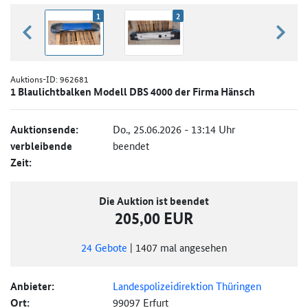
1
2
zurück blättern
weiter
Auktions-ID:
962681
1 Blaulichtbalken Modell DBS 4000 der Firma Hänsch
Auktionsende:
Do., 25.06.2026 - 13:14 Uhr
verbleibende
beendet
Zeit:
Die Auktion ist beendet
205,00 EUR
24
Gebote
|
1407
mal angesehen
Anbieter:
Landespolizeidirektion Thüringen
Ort:
99097 Erfurt