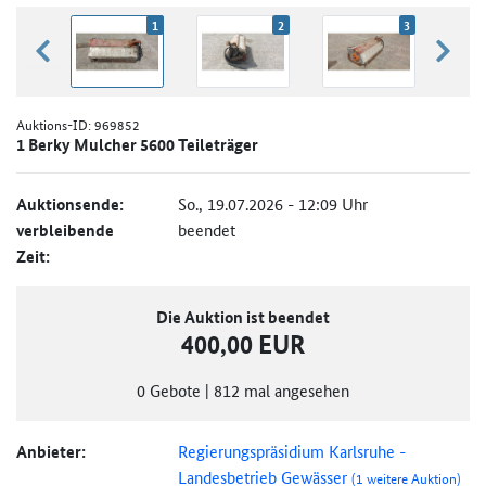
1
2
3
zurück blättern
weiter
Auktions-ID:
969852
1 Berky Mulcher 5600 Teileträger
Auktionsende:
So., 19.07.2026 - 12:09 Uhr
verbleibende
beendet
Zeit:
Die Auktion ist beendet
400,00 EUR
0
Gebote
|
812
mal angesehen
Anbieter:
Regierungspräsidium Karlsruhe -
Landesbetrieb Gewässer
(1 weitere Auktion)