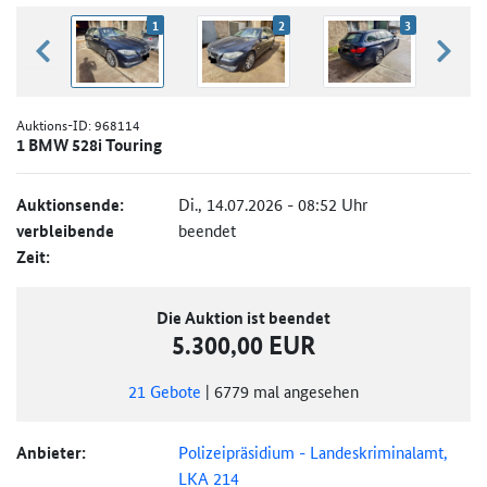
1
2
3
zurück blättern
weiter
Auktions-ID:
968114
1 BMW 528i Touring
Auktionsende:
Di., 14.07.2026 - 08:52 Uhr
verbleibende
beendet
Zeit:
Die Auktion ist beendet
5.300,00 EUR
21
Gebote
|
6779
mal angesehen
Anbieter:
Polizeipräsidium - Landeskriminalamt,
LKA 214