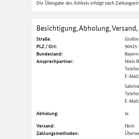
Die Übergabe des Artikels erfolgt nach Zahlungsei
Besichtigung, Abholung, Versand,
Straße:
Großreu
PLZ / Ort:
90425 
Bundesland:
Bayern
Ansprechpartner:
Niels 
Telefo
E-Mail
Sabrin
Telefo
E-Mail
Abholung:
Ja
Versand:
Nein
Zahlungs­methoden:
Überw