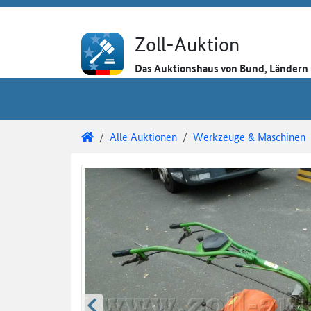
Direkt zum Inhalt
Direkt zu den Auktionsdetails
Direkt zur Gebotseingabe
Zoll-Auktion
Das Auktionshaus von Bund, Länder
Sie sind hier:
Zoll-Auktion
Alle Auktionen
Werkzeuge & Maschinen
Auktionsdetails
Auktionsüberblick