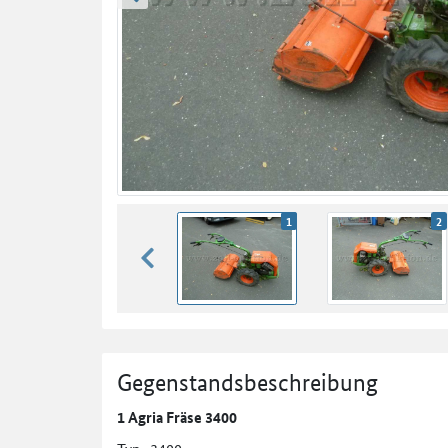
zurück blättern
1
2
zurück blättern
Gegenstandsbeschreibung
1 Agria Fräse 3400