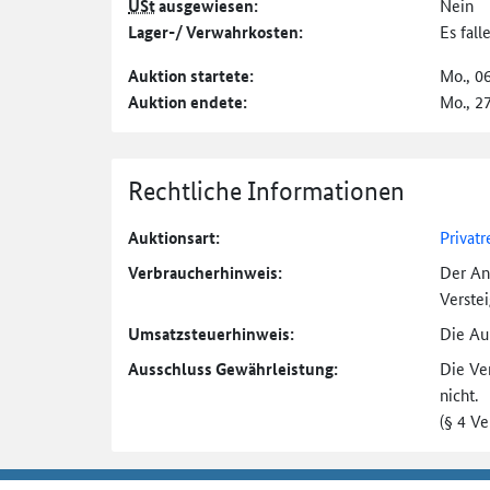
USt
ausgewiesen:
Nein
Lager-/ Verwahrkosten:
Es fal
Auktion startete:
Mo., 0
Auktion endete:
Mo., 2
Rechtliche Informationen
Auktionsart:
Privatr
Verbraucher­hinweis:
Der An
Verste
Umsatzsteuer­hinweis:
Die Auk
Ausschluss Gewährleistung:
Die Ve
nicht.
(§ 4 V