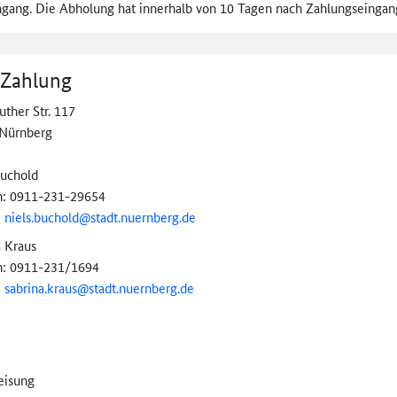
ngang. Die Abholung hat innerhalb von 10 Tagen nach Zahlungseingang
 Zahlung
ther Str. 117
Nürnberg
Buchold
n: 0911-231-29654
:
niels.buchold@
stadt.nuernberg.de
a Kraus
n: 0911-231/1694
:
sabrina.kraus@
stadt.nuernberg.de
eisung