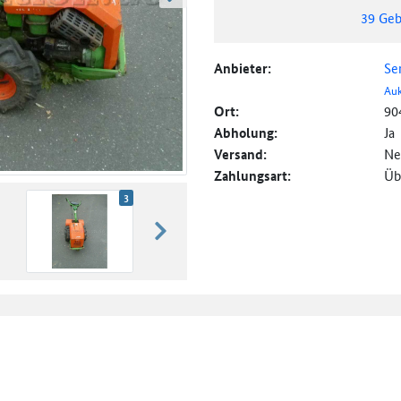
weiter blättern
39
Geb
Anbieter:
Se
Auk
Ort:
90
Abholung:
Ja
Versand:
Ne
Zahlungsart:
Üb
3
weiter blättern