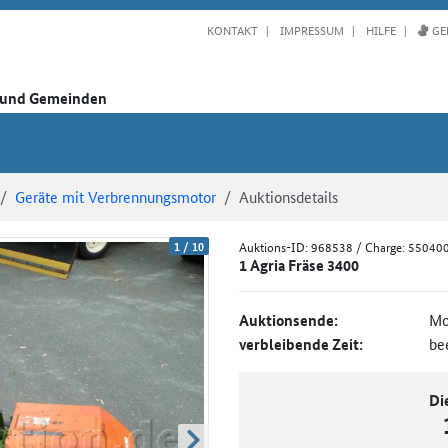
KONTAKT
IMPRESSUM
HILFE
GE
n und Gemeinden
Geräte mit Verbrennungsmotor
Auktionsdetails
1
/
10
Auktions-ID:
968538
/ Charge: 55040
1 Agria Fräse 3400
Auktionsende:
Mo
verbleibende Zeit:
be
Di