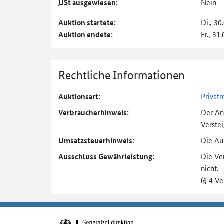
USt
ausgewiesen:
Nein
Auktion startete:
Di., 30
Auktion endete:
Fr., 31
Rechtliche Informationen
Auktionsart:
Privatr
Verbraucher­hinweis:
Der An
Verste
Umsatzsteuer­hinweis:
Die Auk
Ausschluss Gewährleistung:
Die Ve
nicht.
(§ 4 V