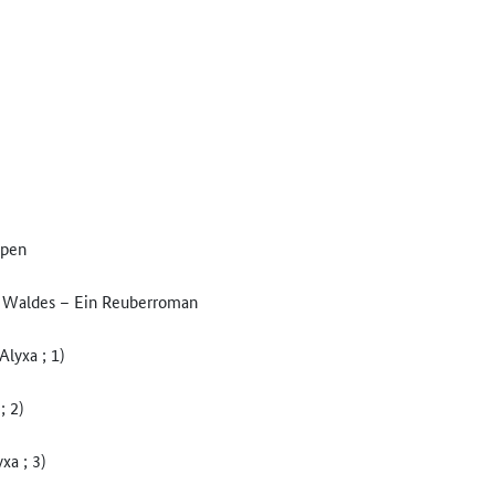
ppen
s Waldes – Ein Reuberroman
Alyxa ; 1)
; 2)
xa ; 3)