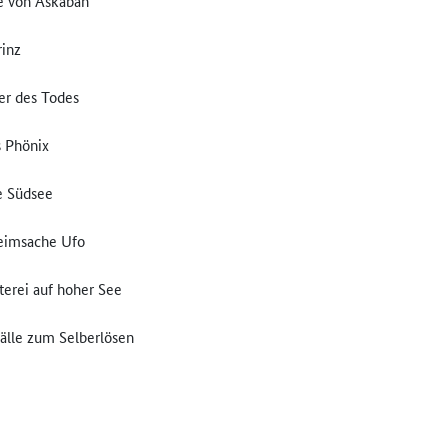
ne von Askaban
rinz
er des Todes
s Phönix
ie Südsee
heimsache Ufo
terei auf hoher See
älle zum Selberlösen