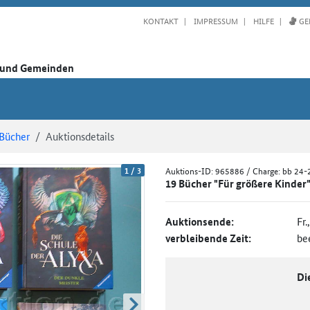
KONTAKT
IMPRESSUM
HILFE
GE
n und Gemeinden
Bücher
Auktionsdetails
1
/
3
Auktions-ID:
965886
/ Charge: bb 24
19 Bücher "Für größere Kinder
Auktionsende:
Fr.
verbleibende Zeit:
be
Di