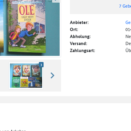
weiter blättern
7
Geb
Anbieter:
Ge
Ort:
01
Abholung:
Ne
Versand:
De
Zahlungsart:
Üb
3
weiter blättern