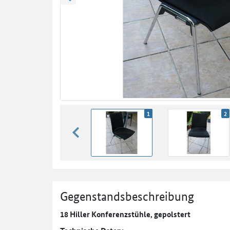
zurück blättern
1
2
zurück blättern
Gegenstandsbeschreibung
18 Hiller Konferenzstühle, gepolstert