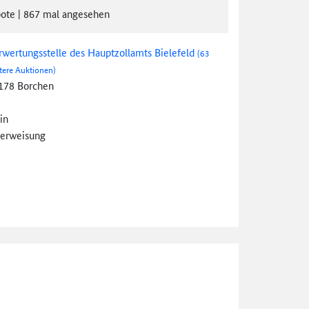
ote
|
867
mal angesehen
rwertungsstelle des Hauptzollamts Bielefeld
(63
tere Auktionen)
178 Borchen
in
erweisung