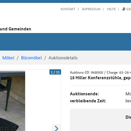
KONTAKT
IMPRESSUM
HILFE
GE
n und Gemeinden
Möbel
Büromöbel
Auktionsdetails
1
/
11
Auktions-ID:
968000
/ Charge: 65-26
18 Hiller Konferenzstühle, gep
Auktionsende:
Mo
verbleibende Zeit:
be
Di