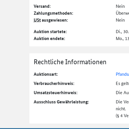
Versand:
Nein
Zahlungs­methoden:
Überw
USt
ausgewiesen:
Nein
Auktion startete:
Di., 30
Auktion endete:
Mo., 1
Rechtliche Informationen
Auktionsart:
Pfands
Verbraucher­hinweis:
Es gel
Umsatzsteuer­hinweis:
Die Auk
Ausschluss Gewährleistung:
Die Ve
nicht.
(§ 4 V