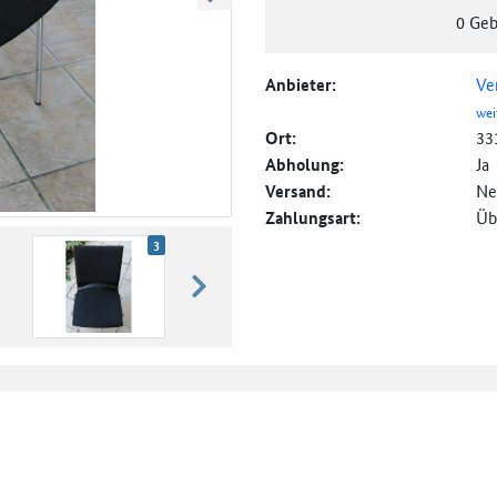
weiter blättern
0
Geb
Anbieter:
Ve
wei
Ort:
33
Abholung:
Ja
Versand:
Ne
Zahlungsart:
Üb
3
weiter blättern